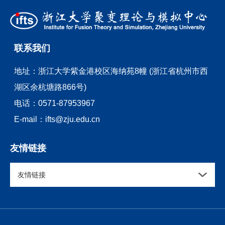
2015). Our numerical scheme is built on the MHD equations
以触发强辐射自旋极化效应，从而能被有效地极化，如图1所
究维度。该论文的第一作者兼通讯作者是浙江大学物理学院朱
in curvilinear coordinates, based on a coordinate
示。利用自旋分辨的粒子模拟程序，作者证明了束靶直接相互
兴龙研究员，合作者包括上海交通大学物理与天文学院盛政明
transformation from the physical domain to a computational
作用所引起的电子自旋极化过程，并阐明了束流自聚焦和磁场
教授和陈民教授。该研究工作得到了国家基金委自然科学基
domain. The scheme is constructed on a uniform Cartesian
诱导电子极化之间的协同作用机理。图1. 普通的高能电子束以
金、教育部基础学科与交叉学科突破计划以及小米青年学者项
computational mesh that is obtained from a non-uniform
掠入射方式与固体靶相互作用和产生高极化度稠密电子源的示
联系我们
目的支持。
adaptive moving mesh in the physical domain through the
意图。总结与展望该工作报道了一种基于束-等离子体作用的新
coordinate transformation. Mesh points in the physical
型极化器，可以有效产生具有高自旋极化度的稠密电子束。研
地址：
浙江大学紫金港校区海纳苑8幢 (浙江省杭州市西
domain in general move and concentrate in the vicinity of
究表明，通过一束普通的高能电子束以掠入射方式与固体靶相
solutions with rapid variations by solving an adaptive mesh
湖区余杭塘路866号)
互作用，其在靶表面激发的准静态强磁场在靶内外具有不对称
equation, whilst total number of mesh points remains
性，这对电子束进行聚焦的同时将激发辐射自旋极化过程，由
电话：
0571-87953967
unchanged. The local resolution can be significantly
此产生具有高极化度的稠密电子束。该方案的实验实施比较简
increased and computational resource is largely reduced.
单，无需使用额外的超强激光场，为高能自旋极化电子源的发
E-mail：
ifts@zju.edu.cn
Comparison between results obtained with the original
展及其应用提供了新途径。浙江大学物理学院朱兴龙研究员为
uniform mesh and the new adaptive moving mesh is carried
该论文的第一作者兼通讯作者，上海交通大学盛政明教授为共
友情链接
out by simulation of the linear and nonlinear 2/1 tearing
同通讯作者，合作者包括上海交大陈民教授和中国人民大学王
mode, linear and nonlinear 1/1 resistive internal kink mode.
伟民教授。该工作得到了国家自然科学基金等项目的资助。阅
It is found that the adaptive moving mesh scheme possesses
读原文：Xing-Long Zhu, Min Chen, Wei-Min Wang, and
友情链接
better numerical stability and convergence.
Zheng-Ming Sheng, “Generation of relativistic polarized
electron beams via collective beam-target interactions”, Phys.
Rev. Research 6, L042069 (2024).论文链接：
https://doi.org/10.1103/PhysRevResearch.6.L042069欢迎感
兴趣的同学前来交流或加入朱老师课题组开展相关研究，详情