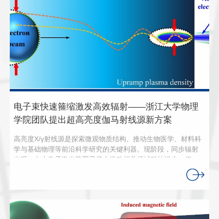
电子束快速箍缩激发高效辐射——浙江大学物理
学院团队提出超高亮度伽马射线源新方案
高亮度X/γ射线源是探索微观物质结构、推动生物医学、材料科
学与基础物理等前沿科学研究的关键利器。现阶段，同步辐射
光源、自由电子激光装置已极大推动相关领域科技进步。但这
类大型装置存在建设成本高昂、整机体积庞大、运维门槛高等
限制，使其仅能布局于少数国家级实验室；同时现有装置输出X
射线光子能量通常仅覆盖keV(千电子伏特)至百keV区间，极大
限制了高能光子相关的前沿科学研究边界。如何高效率产生光
子能量达到MeV(百万电子伏特)乃至GeV(十亿电子伏特)的超高