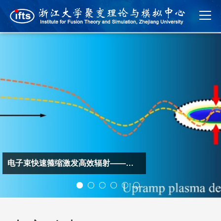
电子束快速箍缩激发高效辐射——浙江大学物理学院团队提出超高亮度伽马射线源新方案
第十六届西湖国际会议——聚变与空间等离子体物理研讨会成功举办
第十五届西湖国际会议——激光等离子体物理前沿研讨会成功举办
第十三届全国磁约束聚变理论与模拟会议在浙江大学成功举办
电子束快速箍缩激发高效辐射——浙江大学物理学院团队提出超高亮度伽马射线源新方案
The 1st Announcement of 15th International West Lake Symposium - Frontiers in Laser Plasma Physics
The 1st Announcement of 15th International West Lake Symposium - Frontiers in Laser Plasma Physics
The 2nd Announcement of the 16th International West Lake Symposium on the Physics of Fusion and Space Plasmas