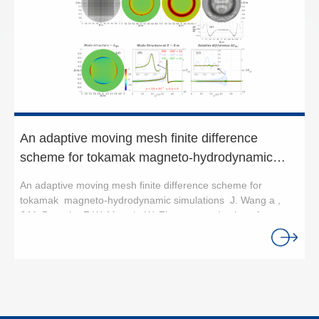
研究拓扑材料等。此外，极化电子束还可以作为种子源来产生
等离子体进入到强场辐射主导的新作用机制，最终高效产生准
极化光子束和极化正电子束，用于探索宇宙中物质与反物质的
直的高能伽马射线，如示意图1所示。图1. 电子束在非均匀等离
不对称性等一些基本物理问题。目前，高能极化电子源主要通
子体中发生快速箍缩实现高效辐射，产生准直伽马射线源的原
过辐射自旋极化效应在存储环中产生；或者直接从光阴极中提
理示意图科研团队利用三维粒子数值模拟程序详细研究了该物
取低能极化电子，然后利用加速器将其加速至高能量。这些方
理过程。结果表明，采用5 GeV纳库级电子束与400微米长的密
法通常依赖于大型加速器，并且束流强度有限。近期，有研究
度梯度上升非均匀等离子体相互作用后，电子束可被聚焦至初
人员提出利用超强激光与电子束对撞来产生极化电子的方案。
始直径的几十分之一，最终束斑直径仅约0.2微米，束流密度提
然而，由于激光场的时空振荡特性，很难获得高极化度的稠密
升数百倍。极端的束流箍缩带来两大核心突破：一方面，高密
电子束。此外，该方法需要精准的光束对准与时空同步，以及
度电子束有效激发前所未有的数十TV/m超强尾波场；另一方
An adaptive moving mesh finite difference
特殊场结构的十拍瓦（10PW）级高功率高强度激光脉冲，实验
面，高能电子在极强横向振荡场中触发显著强场量子辐射效
scheme for tokamak magneto-hydrodynamic
实施具有很大难度。因此，亟需发展一种高效、简洁的新方法
应，电子动能高效转化为高能伽马光子。该机制突破了经典
来极化电子束。研究创新点在该工作中，研究团队发现利用一
simulations
Betatron辐射局限性，获得的辐射能量转换效率提升至近50%，
An adaptive moving mesh finite difference scheme for
束普通的高能电子束以掠入射方式与固体靶相互作用，可以触
最高光子能量可逼近入射电子初始能量，拓展至GeV高能区
tokamak magneto-hydrodynamic simulations J. Wang a ,
发等离子体对入射电子束的极化过程。研究表明，当电子束以
间。最终产生的伽马射线具备亚微米极小束斑、毫弧度超低发
J.M. Duan b , Z.W. Ma a,* , W. Zhang a a：Institute for
掠入射角驱动固体靶表面时，将引起超强等离子体背景电子回
散角、飞秒级超短脉宽以及1011量级超高光子产额，在MeV能
Fusion Theory and Simulation, Zhejiang University,
流，从而在靶表面激发出非对称的超强准静态表面磁场。在前
段的峰值亮度超过1028 photons s−1 mm−2 mrad−2 per 0.1%
Hangzhou 310027, Chinab：Ecole ´ Polytechnique F´ed
期研究工作中，研究团队发现该表面磁场可以引起驱动电子束
bandwidth，比现有伽马射线源亮度提高五个数量级以上。研究
´erale de Lausanne, 1015 Lausanne, SwitzerlandAn adaptive
发生强烈的自聚焦，因此这种作用结构可以充当电子束的聚焦
方案无需依托超大型装置，具备小型化、高效率、高亮度的独
moving mesh finite difference scheme is developed for
透镜，并可以高效率地产生高亮度伽马射线[Zhu et al., Optica
特优势，为下一代紧凑型高亮度伽马射线光源研发开辟全新途
tokamak magneto-hydrodynamic (MHD) simulations, based
10, 118 (2023)]。经过进一步的深入研究发现，由于该表面磁
径。这种超亮高能伽马射线源将为高能强场物理、强场量子电
on the CLT code (S. Wang and Z.W. Ma, Phys. Plasmas,
场在靶内外的不对称性，电子束流在穿越该非对称强磁场时可
动力学、光核物理和实验室天体物理等前沿科学提供全新的研