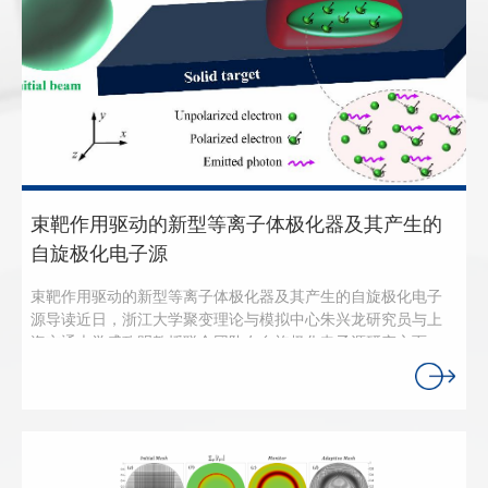
亮度伽马射线，一直是国际高能强场物理与极端光子科学领域
亟待攻克的难题。近日，浙江大学聚变理论与模拟中心朱兴龙
研究员联合上海交通大学盛政明教授、陈民教授科研团队在超
亮伽马辐射研究方面取得重要突破，提出并命名束流“快速箍缩
辐射爆”（Fast Pinching Radiation Burst, FPRB）全新物理机
制。研究发现高能强流电子束在密度梯度非均匀等离子体中的
快速箍缩效应，并由此高效率产生高能伽马射线脉冲。该方案
获得的辐射能量转换效率最高可达近50%，峰值亮度突破
1028 photons s−1 mm−2 mrad−2 per 0.1% bandwidth，有望
将伽马射线辐射能量拓展至GeV能区、峰值亮度推向自由电子
束靶作用驱动的新型等离子体极化器及其产生的
激光范畴，为研发紧凑型超高亮度伽马射线源提供全新的高效
自旋极化电子源
途径。研究成果于2026年6月19日正式发表在国际顶尖期刊
《Research》上，论文标题为“High-Efficiency Radiation via
束靶作用驱动的新型等离子体极化器及其产生的自旋极化电子
Fast Electron Beam Pinching in Nonuniform Plasmas”。 研
源导读近日，浙江大学聚变理论与模拟中心朱兴龙研究员与上
究发现，如果引入密度梯度非均匀等离子体——即沿电子束传
海交通大学盛政明教授联合团队在自旋极化电子源研究方面取
播方向等离子体密度逐渐增加，束流等离子体相互作用将会发
得了重要进展，发现了电子束与固体靶相互作用可以驱动一种
生根本性变化。在此作用构型下，电子束传输过程中受到的横
新型等离子体的电子极化机制，并由此产生具有高极化度的稠
向聚焦力持续增强，从而实现全域整体性快速箍缩；被高度压
密电子束，为高能极化电子源的发展及其应用提供了新途径。
缩的高密度电子束流，可进一步驱动更高密度等离子体产生峰
该研究成果以Letter形式发表在Physical Review Research上。
值高达数十TV/m的极端强非线性尾波场，从而形成正向增益的
研究背景自旋极化电子源在基础研究与实际应用中发挥着至关
耦合放大效应。根据理论模型，电子束在此过程中Betatron辐射
重要的作用，例如寻找超标准模型的新物理、探测核子结构、
振荡的频率和波数不断增加，激发高能强辐射。由此导致束流