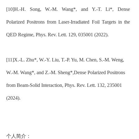
[10]H.-H. Song, W.-M. Wang*, and Y.-T. Li*, Dense
Polarized Positrons from Laser-Irradiated Foil Targets in the
QED Regime, Phys. Rev. Lett. 129, 035001 (2022).
[11]X.-L. Zhu*, W.-Y. Liu, T.-P. Yu, M. Chen, S.-M. Weng,
W.-M. Wang*, and Z.-M. Sheng*,Dense Polarized Positrons
from Beam-Solid Interaction, Phys. Rev. Lett. 132, 235001
(2024).
个人简介：