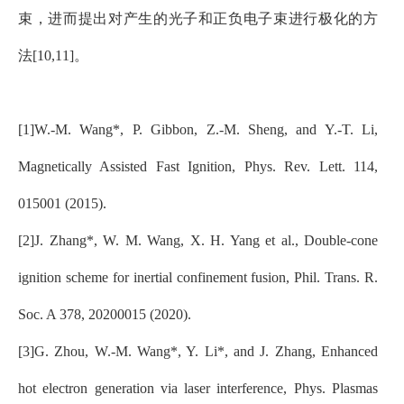
束，进而提出对产生的光子和正负电子束进行极化的方
法[10,11]。
[1]W.-M. Wang*, P. Gibbon, Z.-M. Sheng, and Y.-T. Li,
Magnetically Assisted Fast Ignition, Phys. Rev. Lett. 114,
015001 (2015).
[2]J. Zhang*, W. M. Wang, X. H. Yang et al., Double-cone
ignition scheme for inertial confinement fusion, Phil. Trans. R.
Soc. A 378, 20200015 (2020).
[3]G. Zhou, W.-M. Wang*, Y. Li*, and J. Zhang, Enhanced
hot electron generation via laser interference, Phys. Plasmas