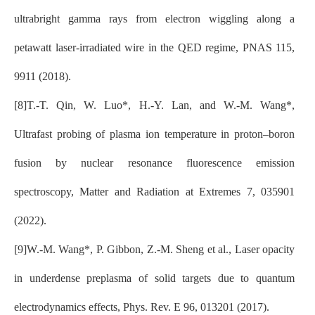
ultrabright gamma rays from electron wiggling along a
petawatt laser-irradiated wire in the QED regime, PNAS 115,
9911 (2018).
[8]T.-T. Qin, W. Luo*, H.-Y. Lan, and W.-M. Wang*,
Ultrafast probing of plasma ion temperature in proton–boron
fusion by nuclear resonance fluorescence emission
spectroscopy, Matter and Radiation at Extremes 7, 035901
(2022).
[9]W.-M. Wang*, P. Gibbon, Z.-M. Sheng et al., Laser opacity
in underdense preplasma of solid targets due to quantum
electrodynamics effects, Phys. Rev. E 96, 013201 (2017).