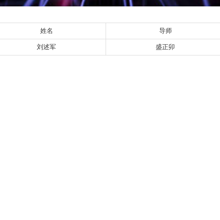
姓名
导师
刘述军
盛正卯