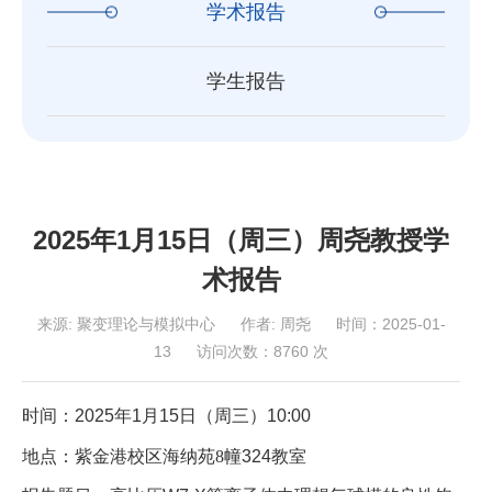
学术报告
学生报告
2025年1月15日（周三）周尧教授学
术报告
来源:
聚变理论与模拟中心
作者:
周尧
时间：2025-01-
13
访问次数：
8760
次
时间：2025年
1
月
15
日（周
三
）
10
:00
地点：紫金港校区海纳苑
8幢
324
教室