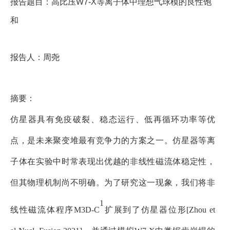
报告题目：
高比压W7-X等离子体中理想气球模的良性饱
和
报告人：
周尧
摘要：
仿星器
具有免疫破裂、稳态运行、低再循
环功率等优
点，是未来聚变堆最有竞争力的方案之一
。
仿星器等离
子体在实验中
时常
表现出优越的非线性磁流体稳定性
，
但其物理机制
尚不明确
。为了研究
这一现象
，
我们将
非
1
线性磁流体
程序
M3D-C
扩展到了仿星器位形
[Zhou et