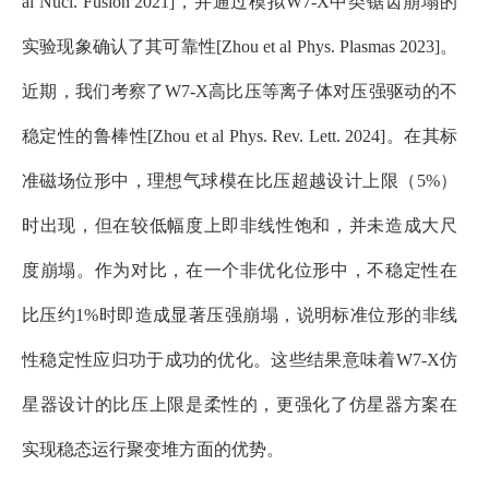
al
Nucl. Fusion
202
1
]
，并通过模拟
W7-X
中类锯齿崩塌的
实验现象确认了其可靠性
[Zhou et al
Phys. Plasmas
202
3
]
。
近期，我们考察了
W7-X
高比压等离子体对压强驱动的不
稳定性的鲁棒性
[Zhou et al
Phys. Rev. Lett.
2024]
。在其
标
准磁场位形中，理想气球模在比压超越
设计上限（
5%
）
时
出现
，
但在较低幅度上即非线性饱和，
并未
造成大尺
度崩塌
。
作为对比，在一个非优化位形中，不稳定性在
比压约
1%
时即造成显著压强崩塌，说明标准位形的非线
性稳定性应归功于成功的优化。这些结果意味着
W7-X
仿
星器设计的比压上限是柔性的，更强化了仿星器方案在
实现稳态运行聚变堆方面的优势。