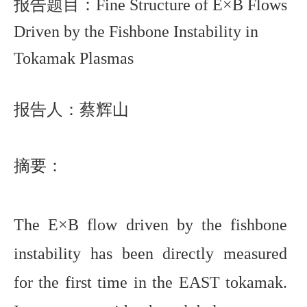
报告题目：
Fine Structure of E×B Flows
Driven by the Fishbone Instability in
Tokamak Plasmas
报告人：蔡辉山
摘要：
The E×B flow driven by the fishbone
instability has been directly measured
for the first time in the EAST tokamak.