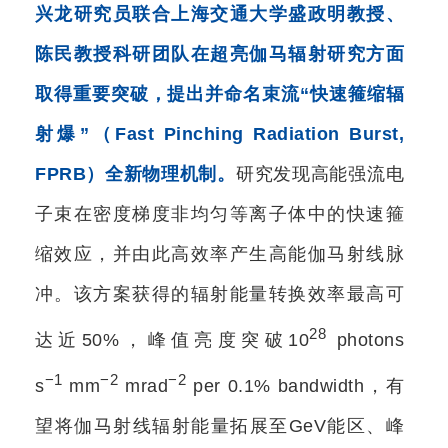
兴龙研究员联合上海交通大学盛政明教授、
陈民教授科研团队在超亮伽马辐射研究方面
取得重要突破，提出并命名束流“快速箍缩辐
射爆”（Fast Pinching Radiation Burst,
FPRB）全新物理机制。
研究发现高能强流电
子束在密度梯度非均匀等离子体中的快速箍
缩效应，并由此高效率产生高能伽马射线脉
冲。该方案获得的辐射能量转换效率最高可
28
达近50%，峰值亮度突破10
photons
−1
−2
−2
s
mm
mrad
per 0.1% bandwidth，有
望将伽马射线辐射能量拓展至GeV能区、峰