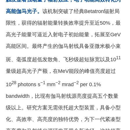
高能伽马光子。
该机制突破了经典Betatron辐射局
限性，获得的辐射能量转换效率提升至近50%，最
高光子能量可逼近入射电子初始能量，拓展至GeV
高能区间。最终产生的伽马射线具备亚微米极小束
11
斑、毫弧度超低发散角、飞秒级超短脉宽以及10
量级超高光子产额，在MeV能段的峰值亮度超过
28
−1
−2
−2
10
photons s
mm
mrad
per 0.1%
bandwidth，比现有伽马射线源亮度提高五个数量
级以上。研究方案无需依托超大型装置，具备小型
化、高效率、高亮度的独特优势，为下一代紧凑型