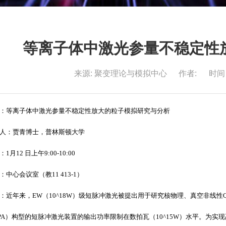
等离子体中激光参量不稳定性
来源:
聚变理论与模拟中心
作者:
时间：
：等离子体中激光参量不稳定性放大的粒子模拟研究与分析
人：贾青博士，普林斯顿大学
：
1
月
12
日上午
9:00-10:00
：中心会议室（教
11 413-1
）
：近年来，
EW
（
10^18W
）级短脉冲激光被提出用于研究核物理、真空非线性
PA
）构型的短脉冲激光装置的输出功率限制在数拍瓦（
10^15W
）水平。为实现