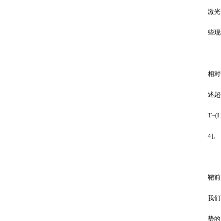
激光
些现
相对
述超
T~(I
4]
。
靶前
我们
势的