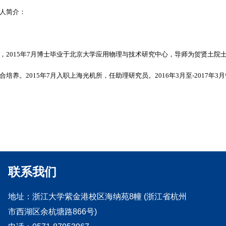
人简介：
，
2015
年
7
月博士毕业于北京大学应用物理与技术研究中心，导师为贺贤土院
合培养。
2015
年
7
月入职上海光机所，任助理研究员。
2016
年
3
月至
-2017
年
3
月
联系我们
地址：
浙江大学紫金港校区海纳苑8幢 (浙江省杭州
市西湖区余杭塘路866号)