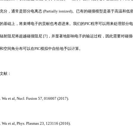
充分，通常是部分电离态
(Partially ionized)
。已有的碰撞模型是基于高温和低
的基础上，将束缚电子的贡献也考虑进来。我们的
PIC
程序可以用来处理部分
辐射阻尼将超越碰撞阻尼
[7]
，并显著地影响电子的输运过程，因此需要对碰撞
和空间角分布可以在
PIC
模拟中自恰地予以计算。
文献：
. Wu et al, Nucl. Fusion 57, 016007 (2017).
D. Wu et al, Phys. Plasmas 23, 123116 (2016).