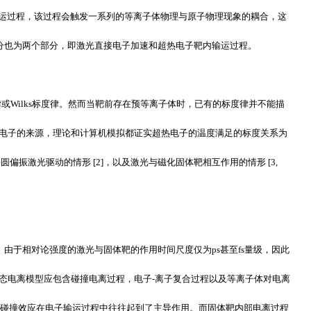
运过程，该过程会触发一系列的等离子体物理与原子物理现象的耦合，这
分也为两个部分，即激光直接电子加速和超热电子靶内输运过程。
律或
Wilks
标度律。然而当靶前存在预等离子体时，已有的标度律并不能描
电子的来源，理论和计算机模拟都证实超热电子的温度满足的标度关系为
了圆偏振激光驱动的情形
[2]
，以及激光与磁化固体靶相互作用的情形
[3,
。由于相对论强度的激光与固体靶的作用时间尺度仅为
ps
甚至
fs
量级，因此
态电离模型应包含碰撞电离过程，电子
-
离子复合过程以及等离子体对电离
碰撞效应在电子输运过程中往往起到了主导作用。而固体靶内部电离过程