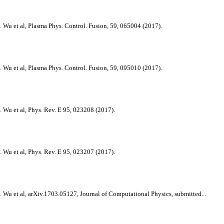
. Wu et al, Plasma Phys. Control. Fusion, 59, 065004 (2017).
. Wu et al, Plasma Phys. Control. Fusion, 59, 095010 (2017).
. Wu et al, Phys. Rev. E 95, 023208 (2017).
. Wu et al, Phys. Rev. E 95, 023207 (2017).
D. Wu et al, arXiv.1703.05127, Journal of Computational Physics, submitted...