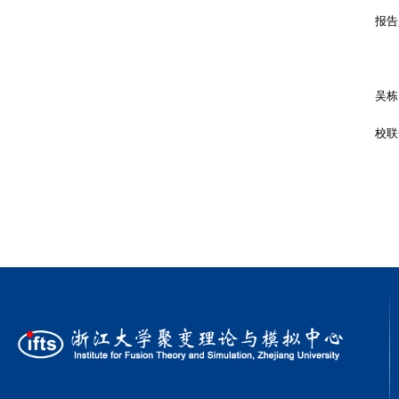
报告
吴栋
校联