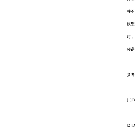
并不
模型
时，
频谱
参考
[1] D
[2] 