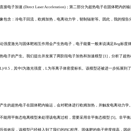
直接电子加速
(Direct Laser Acceleration)
；第二部分为超热电子在固体靶内的输
象包含：冷电子回流，欧姆加热，电离动力学，韧制辐射等。因此，我的报告
论强度激光与固体靶相互作用会产生热电子，电子能量一般来说满足
Beg
标度
热电子的产生。我们提出并发展了两阶段电子加热和加速模型
[1]
，分析了超热
 L)^0.5
，其中
I
为激光强度，
L
为等离子体密度标长。该模型还被进一步拓展到
产生的超热电子在固体靶内输运，会对靶体进行欧姆加热，并触发电离动力学
不能用平衡态电离模型来处理该电离过程，需要采用非平衡态模型
[5]
。非平衡
压低效应，该模型已经植入到了我们的
PIC
程序。固体靶的电子密度很高，因此