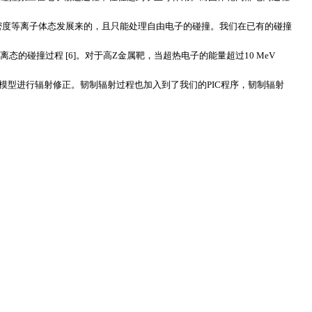
密度等离子体态发展来的，且只能处理自由电子的碰撞。我们在已有的碰撞
电离态的碰撞过程
[6]
。对于高
Z
金属靶，当超热电子的能量超过
10 MeV
模型进行辐射修正。韧制辐射过程也加入到了我们的
PIC
程序，韧制辐射