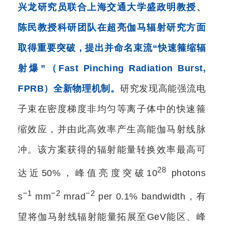
兴龙研究员联合上海交通大学盛政明教授、
陈民教授科研团队在超亮伽马辐射研究方面
取得重要突破，提出并命名束流“快速箍缩辐
射爆”（Fast Pinching Radiation Burst,
FPRB）全新物理机制。
研究发现高能强流电
子束在密度梯度非均匀等离子体中的快速箍
缩效应，并由此高效率产生高能伽马射线脉
冲。该方案获得的辐射能量转换效率最高可
28
达近50%，峰值亮度突破10
photons
−1
−2
−2
s
mm
mrad
per 0.1% bandwidth，有
望将伽马射线辐射能量拓展至GeV能区、峰