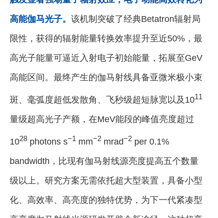
高能伽马光子。
该机制突破了经典Betatron辐射局
限性，获得的辐射能量转换效率提升至近50%，最
高光子能量可逼近入射电子初始能量，拓展至GeV
高能区间。最终产生的伽马射线具备亚微米极小束
11
斑、毫弧度超低发散角、飞秒级超短脉宽以及10
量级超高光子产额，在MeV能段的峰值亮度超过
28
−1
−2
−2
10
photons s
mm
mrad
per 0.1%
bandwidth，比现有伽马射线源亮度提高五个数量
级以上。研究方案无需依托超大型装置，具备小型
化、高效率、高亮度的独特优势，为下一代紧凑型